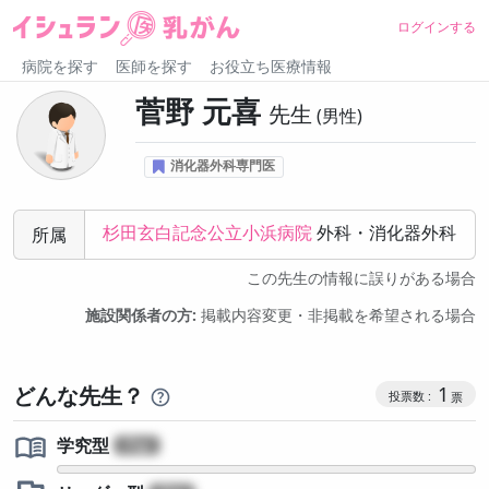
ログインする
病院を探す
医師を探す
お役立ち医療情報
菅野 元喜
先生
男性
消化器外科専門医
杉田玄白記念公立小浜病院
外科・消化器外科
所属
この先生の情報に誤りがある場合
施設関係者の方:
掲載内容変更・非掲載を希望される場合
コミュニケ
どんな先生？
1
学究型
?