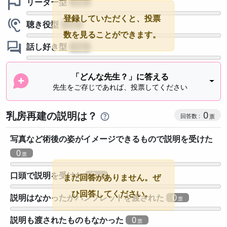
リーダー型
?
登録していただくと、投票
聴き役型
?
数を見ることができます。
話し好き型
?
「どんな先生？」に答える
先生をご存じであれば、投票してください
乳房再建の説明は？
0
写真など術後の姿がイメージできるもので説明を受けた
0
口頭で説明を受けた
0
まだ回答がありません。ぜ
ひ回答してください。
説明はなかったがパンフレットを渡された
0
説明も渡されたものもなかった
0