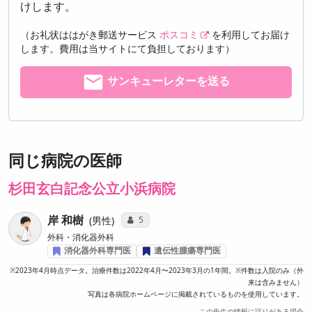
けします。
（お礼状ははがき郵送サービス
ポスコミ
を利用してお届け
します。費用は当サイトにて負担しております）
サンキューレターを送る
同じ病院の医師
杉田玄白記念公立小浜病院
岸 和樹
コミュニケーション・タイプ投票数
5
男性
外科・消化器外科
消化器外科専門医
遺伝性腫瘍専門医
※2023年4月時点データ。治療件数は2022年4月〜2023年3月の1年間。※件数は入院のみ（外
来は含みません）
写真は各病院ホームページに掲載されているものを使用しています。
この先生の情報に誤りがある場合