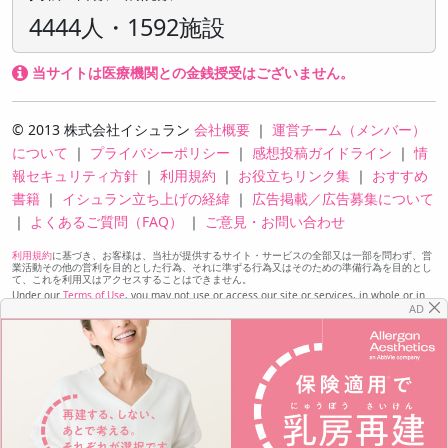
4444人・1592施設
当サイトは医療機関との金銭授受はございません。
© 2013 株式会社イシュラン
会社概要
｜
運営チーム（メンバー）
について
｜
プライバシーポリシー
｜
感想投稿ガイドライン
｜
情
報セキュリティ方針
｜
利用規約
｜
お役立ちリンク集
｜
おすすめ
書籍
｜
イシュラン立ち上げの経緯
｜
広告掲載／広告募集について
｜
よくあるご質問（FAQ）
｜
ご意見・お問い合わせ
利用規約
に基づき、お客様は、当社が提供するサイト・サービスの全部又は一部を問わず、営
業活動その他の営利を目的とした行為、それに準ずる行為又はそのための準備行為を目的とし
て、これを利用又はアクセスすることはできません。
Under our
Terms of Use
, you may not use or access our site or services, in whole or in
part, for the purpose of sales or other commercial activities, comparable activities, or
AD
preparation for any of the foregoing.