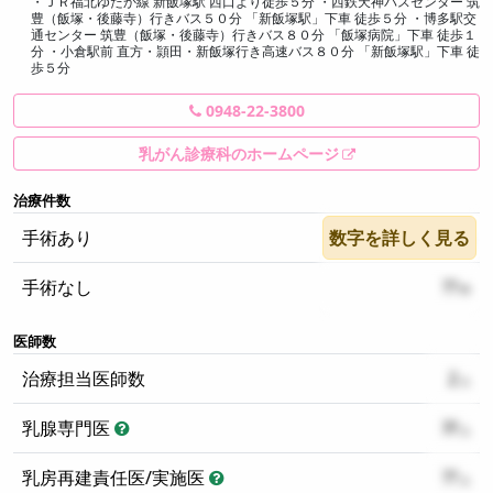
・ＪＲ福北ゆたか線 新飯塚駅 西口より徒歩５分 ・西鉄天神バスセンター 筑
豊（飯塚・後藤寺）行きバス５０分 「新飯塚駅」下車 徒歩５分 ・博多駅交
通センター 筑豊（飯塚・後藤寺）行きバス８０分 「飯塚病院」下車 徒歩１
分 ・小倉駅前 直方・頴田・新飯塚行き高速バス８０分 「新飯塚駅」下車 徒
歩５分
0948-22-3800
乳がん診療科のホームページ
治療件数
手術あり
数字を詳しく見る
??
手術なし
??
医師数
治療担当医師数
2
乳腺専門医
ɁɁ
乳房再建責任医/実施医
??