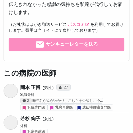
伝えきれなかった感謝の気持ちを私達が代行してお届
けします。
（お礼状ははがき郵送サービス
ポスコミ
を利用してお届け
します。費用は当サイトにて負担しております）
サンキューレターを送る
この病院の医師
岡本 正博
コミュニケーション・タイプ投票数
27
男性
乳腺外科
感想投稿数
2
昨年乳がんがわかり、こちらを受診し、今…
乳腺専門医
乳房再建医
遺伝性腫瘍専門医
若杉 絢子
女性
外科
乳房再建医