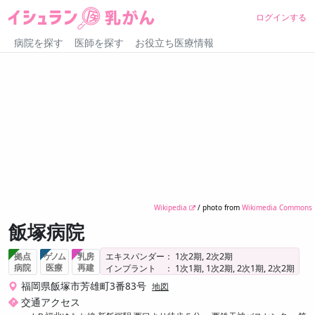
ログインする
病院を探す
医師を探す
お役立ち医療情報
Wikipedia
/ photo from
Wikimedia Commons
飯塚病院
エキスパンダー： 1次2期, 2次2期
拠点
ゲノム
乳房
病院
医療
再建
インプラント ： 1次1期, 1次2期, 2次1期, 2次2期
福岡県飯塚市芳雄町3番83号
地図
交通アクセス