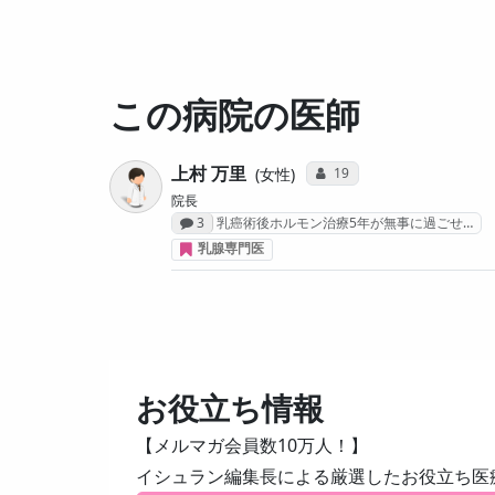
この病院の医師
上村 万里
コミュニケーション・タイ
19
女性
院長
感想投稿数
3
乳癌術後ホルモン治療5年が無事に過ごせ…
乳腺専門医
お役立ち情報
【メルマガ会員数10万人！】
イシュラン編集長による厳選したお役立ち医