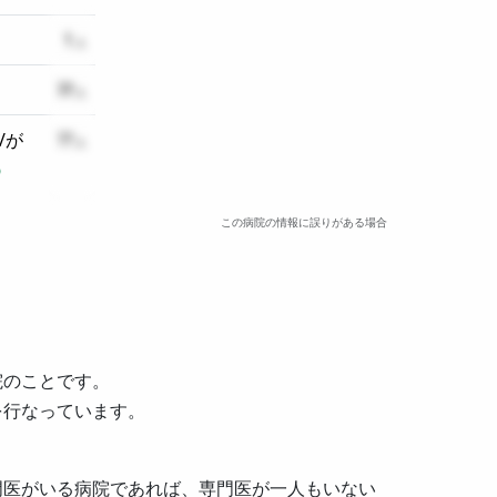
1
ɁɁ
/が
??
この病院の情報に誤りがある場合
院のことです。
を行なっています。
門医がいる病院であれば、専門医が一人もいない