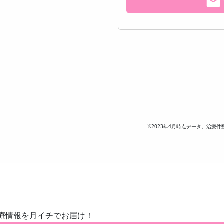
プ投票数
※2023年4月時点データ。治療件
療情報を月イチでお届け！