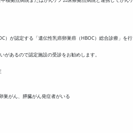
療中核拠点病院またはがんゲノム医療拠点病院と連携してがん
BOC）が認定する「遺伝性乳癌卵巣癌（HBOC）総合診療」を
疑いがあるので認定施設の受診をお勧めします。
症
卵巣がん、膵臓がん発症者がいる