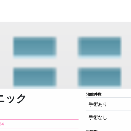
ニック
治療件数
手術あり
手術なし
34