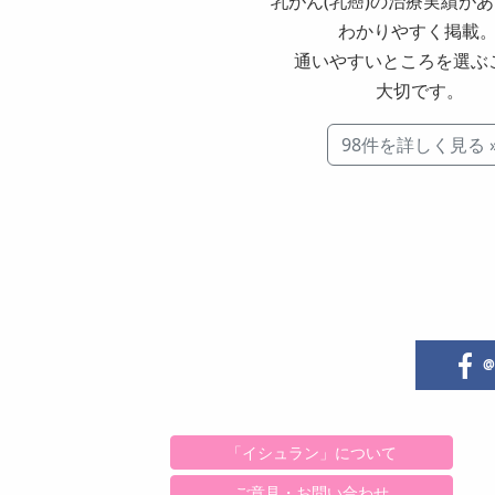
乳がん
(
乳癌
)
の治療実績が
わかりやすく掲載
通いやすいところを選ぶ
大切です。
98件を詳しく見る 
@i
「イシュラン」について
ご意見・お問い合わせ