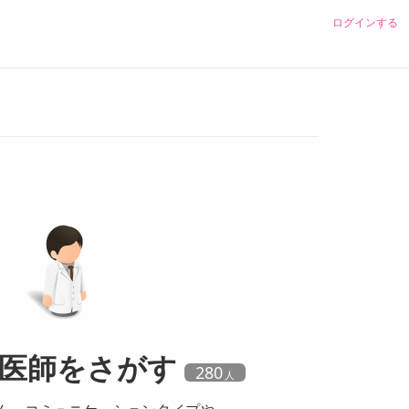
ログインする
医師
をさがす
280