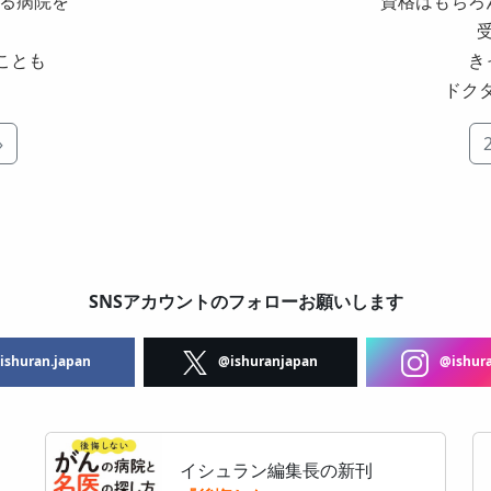
ある病院を
資格はもちろ
。
ことも
き
ドク
»
SNSアカウントのフォローお願いします
shuran.japan
@ishuranjapan
@ishura
イシュラン編集長の新刊