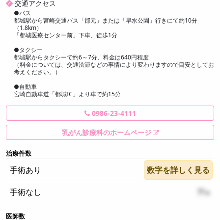
交通アクセス
●バス
都城駅から宮崎交通バス「郡元」または「早水公園」行きにて約10分
（1.8km）
「都城医療センター前」下車、徒歩1分
●タクシー
都城駅からタクシーで約6～7分、料金は640円程度
（料金については、交通渋滞などの事情により変わりますので目安としてお
考えください。）
●自動車
宮崎自動車道「都城IC」より車で約15分
0986-23-4111
乳がん診療科のホームページ
治療件数
手術あり
数字を詳しく見る
??
手術なし
??
医師数