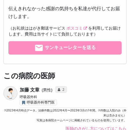
伝えきれなかった感謝の気持ちを私達が代行してお届
けします。
（お礼状ははがき郵送サービス
ポスコミ
を利用してお届け
します。費用は当サイトにて負担しております）
サンキューレターを送る
この病院の医師
加藤 文章
コミュニケーション・タイプ投票数
2
男性
呼吸器外科
呼吸器外科専門医
※2023年4月時点データ。治療件数は2022年4月〜2023年3月の1年間。※件数は入院のみ（外
来は含みません）
写真は各病院ホームページに掲載されているものを使用しています。
医師のさがし方についてはこちら