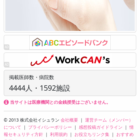
掲載医師数・病院数
4444人・1592施設
当サイトは医療機関との金銭授受はございません。
© 2013 株式会社イシュラン
会社概要
｜
運営チーム（メンバー）
について
｜
プライバシーポリシー
｜
感想投稿ガイドライン
｜
情
報セキュリティ方針
｜
利用規約
｜
お役立ちリンク集
｜
おすすめ