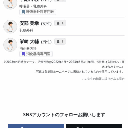
呼吸器・乳腺外科
呼吸器外科専門医
安部 美幸
コミュニケーション・タイプ投票数
1
女性
乳腺外科
峯﨑 大輔
コミュニケーション・タイプ投票数
1
男性
消化器内科
消化器病専門医
※2023年4月時点データ。治療件数は2022年4月〜2023年3月の1年間。※件数は入院のみ（外
来は含みません）
写真は各病院ホームページに掲載されているものを使用しています。
この先生の情報に誤りがある場合
SNSアカウントのフォローお願いします