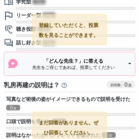
学究型
?
リーダー型
?
登録していただくと、投票
聴き役型
?
数を見ることができます。
話し好き型
?
「どんな先生？」に答える
先生をご存じであれば、投票してください
乳房再建の説明は？
0
写真など術後の姿がイメージできるもので説明を受けた
0
口頭で説明を受けた
0
まだ回答がありません。ぜ
ひ回答してください。
説明はなかったがパンフレットを渡された
0