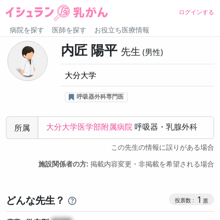
ログインする
病院を探す
医師を探す
お役立ち医療情報
内匠 陽平
先生
男性
大分大学
呼吸器外科専門医
大分大学医学部附属病院
呼吸器・乳腺外科
所属
この先生の情報に誤りがある場合
施設関係者の方:
掲載内容変更・非掲載を希望される場合
コミュニケ
どんな先生？
1