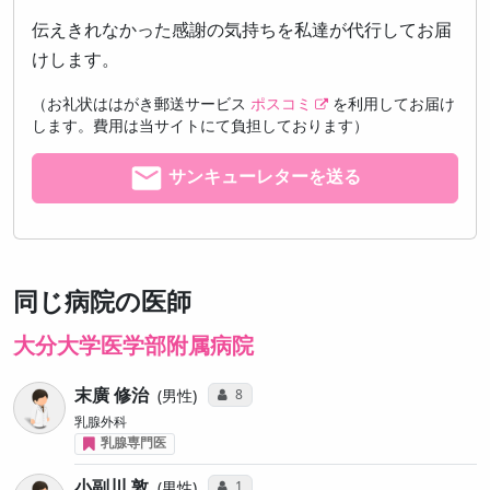
伝えきれなかった感謝の気持ちを私達が代行してお届
けします。
（お礼状ははがき郵送サービス
ポスコミ
を利用してお届け
します。費用は当サイトにて負担しております）
サンキューレターを送る
同じ病院の医師
大分大学医学部附属病院
末廣 修治
コミュニケーション・タイプ投票数
8
男性
乳腺外科
乳腺専門医
小副川 敦
コミュニケーション・タイプ投票数
1
男性