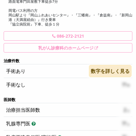
路⾯電⾞⾨⽥屋敷下⾞徒歩7分
岡電バス利⽤の⽅
岡⼭駅より『岡⼭ふれあいセンター』・『三蟠南』・『倉益南』・『新岡⼭
港（天満屋経由）』⾏き乗⾞
『協⽴病院前』下⾞、徒歩１分
086-272-2121
乳がん診療科のホームページ
治療件数
手術あり
数字を詳しく見る
??
手術なし
??
医師数
治療担当医師数
2
乳腺専門医
??