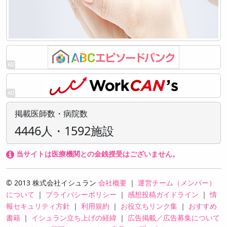
掲載医師数・病院数
4446人・1592施設
当サイトは医療機関との金銭授受はございません。
© 2013 株式会社イシュラン
会社概要
｜
運営チーム（メンバー）
について
｜
プライバシーポリシー
｜
感想投稿ガイドライン
｜
情
報セキュリティ方針
｜
利用規約
｜
お役立ちリンク集
｜
おすすめ
書籍
｜
イシュラン立ち上げの経緯
｜
広告掲載／広告募集について