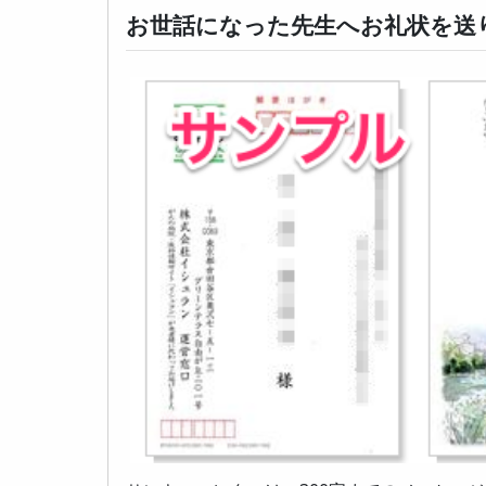
お世話になった先生へお礼状を送