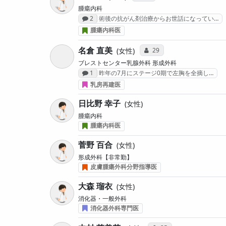
腫瘍内科
感想投稿数
2
術後の抗がん剤治療からお世話になってい…
腫瘍内科医
名倉 直美
コミュニケーション・タイ
29
女性
ブレストセンター乳腺外科 形成外科
感想投稿数
1
昨年の7月にステージ0期で左胸を全摘し…
乳房再建医
日比野 幸子
女性
腫瘍内科
腫瘍内科医
菅野 百合
女性
形成外科【非常勤】
皮膚腫瘍外科分野指導医
大森 瑠衣
女性
消化器・一般外科
消化器外科専門医