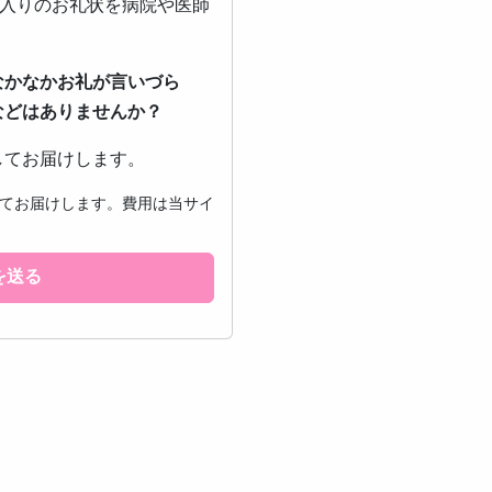
ジ入りのお礼状を病院や医師
なかなかお礼が言いづら
などはありませんか？
してお届けします。
てお届けします。費用は当サイ
を送る