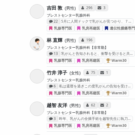
吉田 敦
コミュニケーション・タイプ投
サンキューレター送
296
3
男性
ブレストセンター乳腺外科
感想投稿数
22
5月に人間ドックで乳がんが見つかり、７…
乳腺専門医
乳房再建医
遺伝性腫瘍専門
林 直輝
コミュニケーション・タイプ投
196
男性
ブレストセンター乳腺外科【非常勤】
感想投稿数
13
乳がんと告知されると、衝撃を受けると共…
乳がん
乳腺専門医
乳房再建医
Warm30
竹井 淳子
コミュニケーション・タイ
サンキューレター
75
1
女性
ブレストセンター乳腺外科
感想投稿数
6
私は還暦を過ぎこの度乳がんの告知を受け…
乳がん
乳腺専門医
乳房再建医
Warm30
越智 友洋
コミュニケーション・タイ
サンキューレター
62
2
男性
ブレストセンター乳腺外科【非常勤】
感想投稿数
3
昨年、乳がんの全摘手術を越智先生に執刀…
乳がん
乳腺専門医
乳房再建医
Warm30