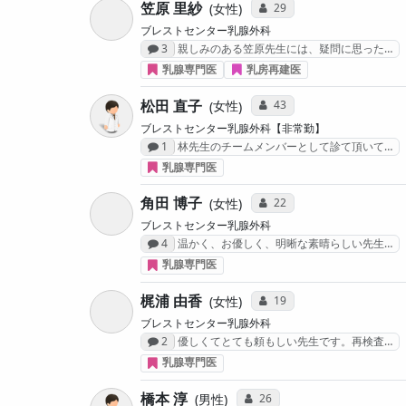
笠原 里紗
コミュニケーション・タイ
29
女性
ブレストセンター乳腺外科
感想投稿数
3
親しみのある笠原先生には、疑問に思った…
乳腺専門医
乳房再建医
松田 直子
コミュニケーション・タイ
43
女性
ブレストセンター乳腺外科【非常勤】
感想投稿数
1
林先生のチームメンバーとして診て頂いて…
乳腺専門医
角田 博子
コミュニケーション・タイ
22
女性
ブレストセンター乳腺外科
感想投稿数
4
温かく、お優しく、明晰な素晴らしい先生…
乳腺専門医
梶浦 由香
コミュニケーション・タイ
19
女性
ブレストセンター乳腺外科
感想投稿数
2
優しくてとても頼もしい先生です。再検査…
乳腺専門医
橋本 淳
コミュニケーション・タイプ投
26
男性