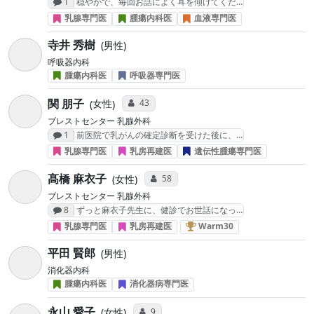
感想投稿数
1
穏やかで、毎回お話によく耳を傾けてくだ…
乳腺専門医
腫瘍内科医
血液専門医
寺井 秀樹
男性
呼吸器内科
腫瘍内科医
呼吸器専門医
関 朋子
コミュニケーション・タイプ投票数
43
女性
ブレストセンター 乳腺外科
感想投稿数
1
前医院で乳がんの確定診断を受けた後に、…
乳腺専門医
乳房再建医
遺伝性腫瘍専門医
髙橋 麻衣子
コミュニケーション・タイプ投票数
58
女性
ブレストセンター 乳腺外科
感想投稿数
8
ずっと麻衣子先生に、健診でお世話になっ…
乳がん治療医 “Warm3
乳腺専門医
乳房再建医
Warm30
平田 賢郎
男性
消化器内科
腫瘍内科医
消化器病専門医
永山 愛子
コミュニケーション・タイプ投票数
9
女性