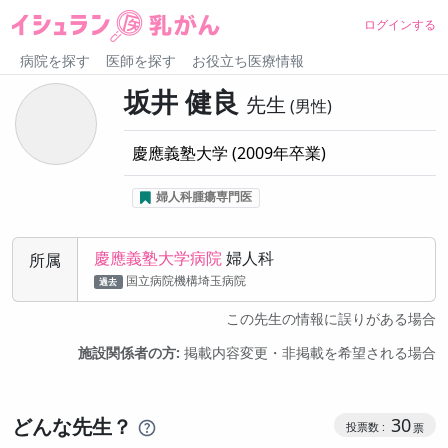
ログインする
病院を探す
医師を探す
お役立ち医療情報
坂井 健良
先生
男性
慶應義塾大学
(
2009
年卒業)
婦人科腫瘍専門医
慶應義塾大学病院
婦人科
所属
国立病院機構埼玉病院
過去
この先生の情報に誤りがある場合
施設関係者の方:
掲載内容変更・非掲載を希望される場合
コミュニケ
どんな先生？
30