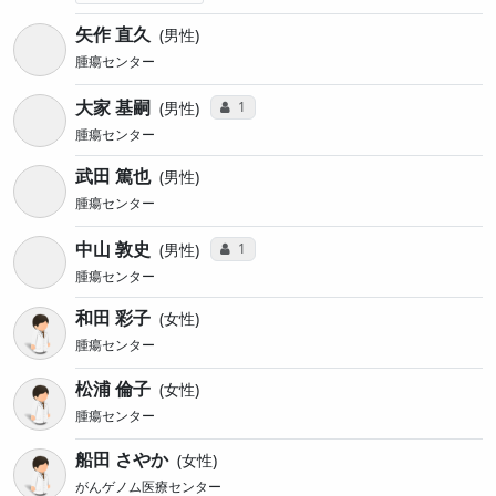
矢作 直久
男性
腫瘍センター
大家 基嗣
コミュニケーション・タイプ投票数
1
男性
腫瘍センター
武田 篤也
男性
腫瘍センター
中山 敦史
コミュニケーション・タイプ投票数
1
男性
腫瘍センター
和田 彩子
女性
腫瘍センター
松浦 倫子
女性
腫瘍センター
船田 さやか
女性
がんゲノム医療センター