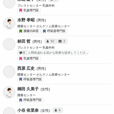
ブレストセンター 乳腺外科
乳腺専門医
水野 孝昭
男性
腫瘍センター がんゲノム医療センター
腫瘍内科医
呼吸器専門医
林田 哲
コミュニケーション・タイプ投票数
サンキューレター送付数
92
2
男性
ブレストセンター 乳腺外科
感想投稿数
8
人間味溢れる温かな医療を提供してくださ…
乳腺専門医
西原 広史
男性
腫瘍センター がんゲノム医療センター
呼吸器専門医
桐田 久美子
女性
腫瘍センター
呼吸器専門医
小谷 依里奈
コミュニケーション・タイプ投票数
6
女性