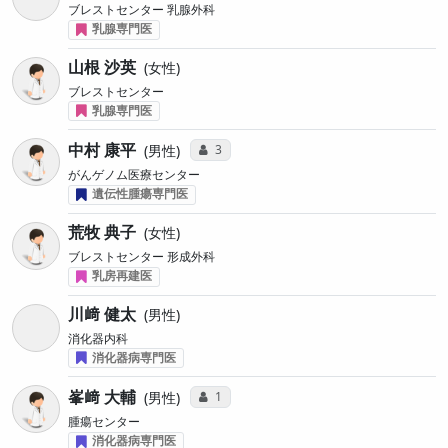
ブレストセンター 乳腺外科
乳腺専門医
山根 沙英
女性
ブレストセンター
乳腺専門医
中村 康平
コミュニケーション・タイプ投票数
3
男性
がんゲノム医療センター
遺伝性腫瘍専門医
荒牧 典子
女性
ブレストセンター 形成外科
乳房再建医
川﨑 健太
男性
消化器内科
消化器病専門医
峯﨑 大輔
コミュニケーション・タイプ投票数
1
男性
腫瘍センター
消化器病専門医