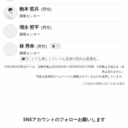
飽本 哲兵
男性
腫瘍センター
増永 哲平
男性
腫瘍センター
林 秀幸
コミュニケーション・タイプ投票数
1
男性
腫瘍センター
感想投稿数
1
とても優しくていつも患者の意向を最優先…
※2023年4月時点データ。治療件数は2022年4月〜2023年3月の1年間。※件数は入院のみ（外
来は含みません）
写真は各病院ホームページに掲載されているものを使用しています。
この先生の情報に誤りがある場合
SNSアカウントのフォローお願いします