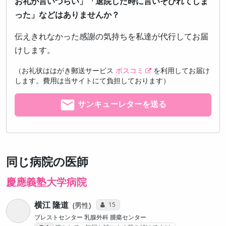
お礼が言いづらい」「退院した時に言いそびれてしま
った」などはありませんか？
伝えきれなかった感謝の気持ちを私達が代行してお届
けします。
（お礼状ははがき郵送サービス
ポスコミ
を利用してお届け
します。費用は当サイトにて負担しております）
サンキューレターを送る
同じ病院の医師
慶應義塾大学病院
横江 隆道
コミュニケーション・タイプ投票数
15
男性
ブレストセンター 乳腺外科 腫瘍センター