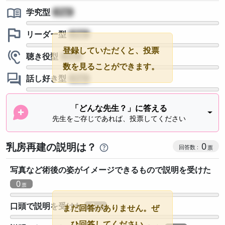
学究型
?
リーダー型
?
登録していただくと、投票
聴き役型
?
数を見ることができます。
話し好き型
?
「どんな先生？」に答える
先生をご存じであれば、投票してください
乳房再建の説明は？
0
写真など術後の姿がイメージできるもので説明を受けた
0
口頭で説明を受けた
0
まだ回答がありません。ぜ
ひ回答してください。