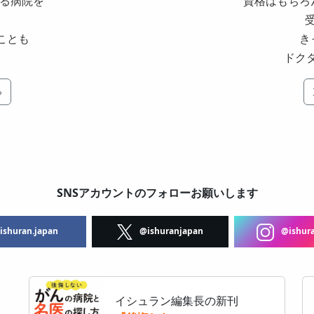
ある病院を
資格はもちろ
。
ことも
き
ドク
»
SNSアカウントのフォローお願いします
shuran.japan
@ishuranjapan
@ishura
イシュラン編集長の新刊