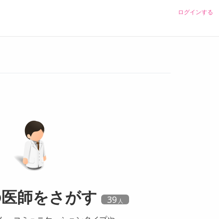
ログインする
の
医師
をさがす
39