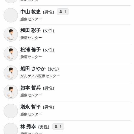
中山 敦史
コミュニケーション・タイプ投票数
1
男性
腫瘍センター
和田 彩子
女性
腫瘍センター
松浦 倫子
女性
腫瘍センター
船田 さやか
女性
がんゲノム医療センター
飽本 哲兵
男性
腫瘍センター
増永 哲平
男性
腫瘍センター
林 秀幸
コミュニケーション・タイプ投票数
1
男性
腫瘍センター