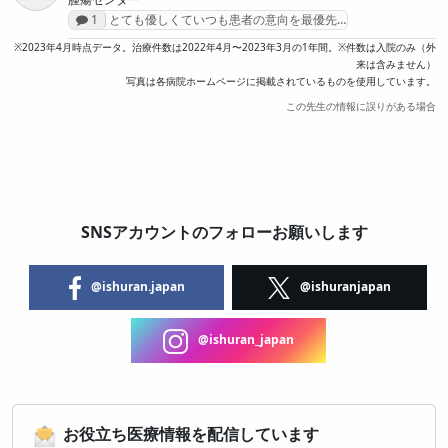
感想投稿数
1
とても優しくていつも患者の意向を最優先…
※2023年4月時点データ。治療件数は2022年4月〜2023年3月の1年間。※件数は入院のみ（外
来は含みません）
写真は各病院ホームページに掲載されているものを使用しています。
この先生の情報に誤りがある場合
SNSアカウントのフォローお願いします
@ishuran.japan
@ishuranjapan
@ishuran_japan
お役立ち医療情報を配信しています