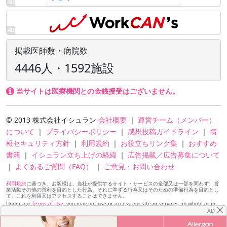
掲載医師数・病院数
4446人・1592施設
当サイトは医療機関との金銭授受はございません。
© 2013 株式会社イシュラン
会社概要
｜
運営チーム（メンバー）
について
｜
プライバシーポリシー
｜
感想投稿ガイドライン
｜
情
報セキュリティ方針
｜
利用規約
｜
お役立ちリンク集
｜
おすすめ
書籍
｜
イシュラン立ち上げの経緯
｜
広告掲載／広告募集について
｜
よくあるご質問（FAQ）
｜
ご意見・お問い合わせ
利用規約
に基づき、お客様は、当社が提供するサイト・サービスの全部又は一部を問わず、営
業活動その他の営利を目的とした行為、それに準ずる行為又はそのための準備行為を目的とし
て、これを利用又はアクセスすることはできません。
Under our
Terms of Use
, you may not use or access our site or services, in whole or in
part, for the purpose of sales or other commercial activities, comparable activities, or
AD
preparation for any of the foregoing.