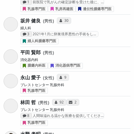
感想投稿数
1
前医院で乳がんの確定診断を受けた後に、…
乳腺専門医
乳房再建医
遺伝性腫瘍専門医
坂井 健良
コミュニケーション・タイプ投票数
30
男性
婦人科
感想投稿数
3
2021年1月に卵巣境界悪性の手術をし…
婦人科腫瘍専門医
平田 賢郎
男性
消化器内科
腫瘍内科医
消化器病専門医
永山 愛子
コミュニケーション・タイプ投票数
9
女性
ブレストセンター 乳腺外科
乳腺専門医
林田 哲
コミュニケーション・タイプ投票数
サンキューレター送付数
92
2
男性
ブレストセンター 乳腺外科
感想投稿数
8
人間味溢れる温かな医療を提供してくださ…
乳腺専門医