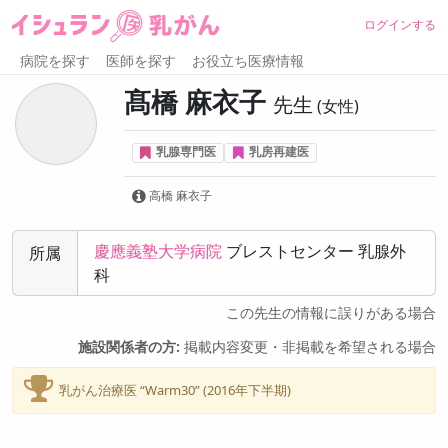
ログインする
病院を探す
医師を探す
お役立ち医療情報
髙橋 麻衣子
先生
女性
乳腺専門医
乳房再建医
高橋 麻衣子
慶應義塾大学病院
ブレストセンター 乳腺外
所属
科
この先生の情報に誤りがある場合
施設関係者の方:
掲載内容変更・非掲載を希望される場合
乳がん治療医 “Warm30” (2016年下半期)