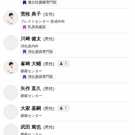
遺伝性腫瘍専門医
荒牧 典子
女性
ブレストセンター 形成外科
乳房再建医
川﨑 健太
男性
消化器内科
消化器病専門医
峯﨑 大輔
コミュニケーション・タイプ投票数
1
男性
腫瘍センター
消化器病専門医
矢作 直久
男性
腫瘍センター
大家 基嗣
コミュニケーション・タイプ投票数
1
男性
腫瘍センター
武田 篤也
男性
腫瘍センター