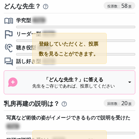
コミュニケ
どんな先生？
58
学究型
?
リーダー型
?
登録していただくと、投票
聴き役型
?
数を見ることができます。
話し好き型
?
「どんな先生？」に答える
先生をご存じであれば、投票してください
乳房再建の説明は？
20
写真など術後の姿がイメージできるもので説明を受けた
?