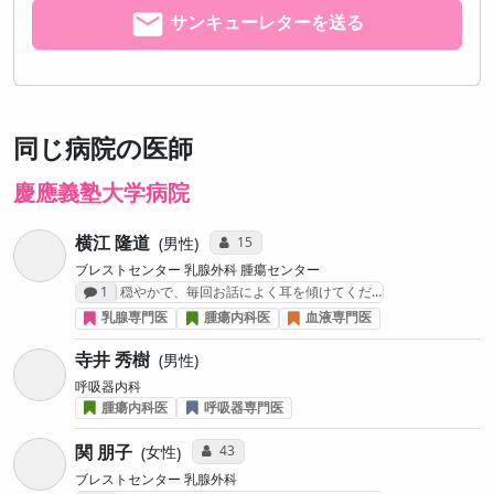
サンキューレターを送る
同じ病院の医師
慶應義塾大学病院
横江 隆道
コミュニケーション・タイプ投票数
15
男性
ブレストセンター 乳腺外科 腫瘍センター
感想投稿数
1
穏やかで、毎回お話によく耳を傾けてくだ…
乳腺専門医
腫瘍内科医
血液専門医
寺井 秀樹
男性
呼吸器内科
腫瘍内科医
呼吸器専門医
関 朋子
コミュニケーション・タイプ投票数
43
女性
ブレストセンター 乳腺外科