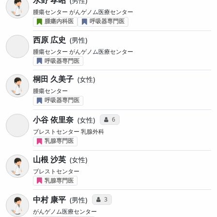
水野 孝昭
男性
腫瘍センター がんゲノム医療センター
腫瘍内科医
呼吸器専門医
西原 広史
男性
腫瘍センター がんゲノム医療センター
呼吸器専門医
桐田 久美子
女性
腫瘍センター
呼吸器専門医
小谷 依里奈
コミュニケーション・タイプ投票数
6
女性
ブレストセンター 乳腺外科
乳腺専門医
山根 沙英
女性
ブレストセンター
乳腺専門医
中村 康平
コミュニケーション・タイプ投票数
3
男性
がんゲノム医療センター