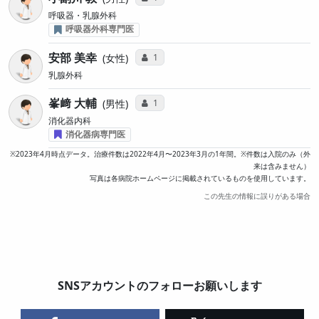
呼吸器・乳腺外科
呼吸器外科専門医
安部 美幸
コミュニケーション・タイプ投票数
1
女性
乳腺外科
峯﨑 大輔
コミュニケーション・タイプ投票数
1
男性
消化器内科
消化器病専門医
※2023年4月時点データ。治療件数は2022年4月〜2023年3月の1年間。※件数は入院のみ（外
来は含みません）
写真は各病院ホームページに掲載されているものを使用しています。
この先生の情報に誤りがある場合
SNSアカウントのフォローお願いします