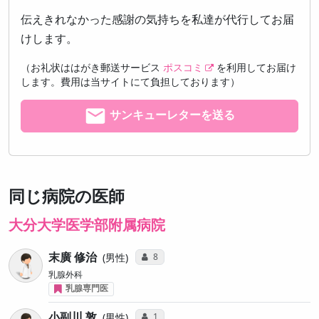
伝えきれなかった感謝の気持ちを私達が代行してお届
けします。
（お礼状ははがき郵送サービス
ポスコミ
を利用してお届け
します。費用は当サイトにて負担しております）
サンキューレターを送る
同じ病院の医師
大分大学医学部附属病院
末廣 修治
コミュニケーション・タイプ投票数
8
男性
乳腺外科
乳腺専門医
小副川 敦
コミュニケーション・タイプ投票数
1
男性