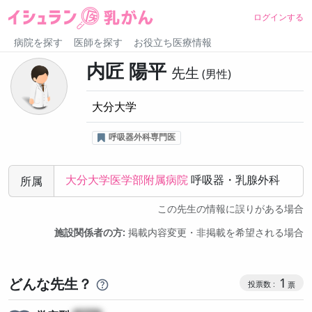
ログインする
病院を探す
医師を探す
お役立ち医療情報
内匠 陽平
先生
男性
大分大学
呼吸器外科専門医
大分大学医学部附属病院
呼吸器・乳腺外科
所属
この先生の情報に誤りがある場合
施設関係者の方:
掲載内容変更・非掲載を希望される場合
コミュニケ
どんな先生？
1