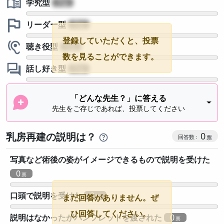
学究型
?
リーダー型
?
登録していただくと、投票
聴き役型
?
数を見ることができます。
話し好き型
?
「どんな先生？」に答える
先生をご存じであれば、投票してください
乳房再建の説明は？
0
写真など術後の姿がイメージできるもので説明を受けた
0
口頭で説明を受けた
0
まだ回答がありません。ぜ
ひ回答してください。
説明はなかったがパンフレットを渡された
0