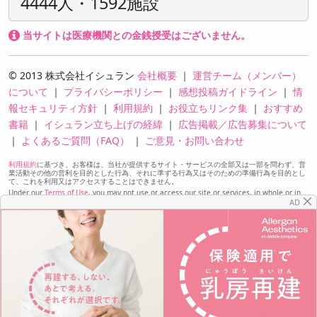
4444人・1592施設
当サイトは医療機関との金銭授受はございません。
© 2013 株式会社イシュラン
会社概要
｜
運営チーム（メンバー）
について
｜
プライバシーポリシー
｜
感想投稿ガイドライン
｜
情
報セキュリティ方針
｜
利用規約
｜
お役立ちリンク集
｜
おすすめ
書籍
｜
イシュラン立ち上げの経緯
｜
広告掲載／広告募集について
｜
よくあるご質問（FAQ）
｜
ご意見・お問い合わせ
利用規約
に基づき、お客様は、当社が提供するサイト・サービスの全部又は一部を問わず、営
業活動その他の営利を目的とした行為、それに準ずる行為又はそのための準備行為を目的とし
て、これを利用又はアクセスすることはできません。
Under our
Terms of Use
, you may not use or access our site or services, in whole or in
part, for the purpose of sales or other commercial activities, comparable activities, or
AD
preparation for any of the foregoing.