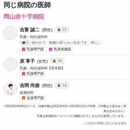
同じ病院の医師
岡山赤十字病院
吉富 誠二
コミュニケーション・タイプ投票数
15
男性
乳腺・内分泌外科
感想投稿数
1
穏やかで、物腰の柔らかい先生です。時に…
乳腺専門医
乳房再建医
原 享子
コミュニケーション・タイプ投票数
16
女性
乳腺・内分泌外科【非常勤】
乳腺専門医
吉岡 尚徳
コミュニケーション・タイプ投票数
14
男性
血液内科
血液専門医
※2023年4月時点データ。治療件数は2022年4月〜2023年3月の1年間。※件数は入院のみ（外
来は含みません）
写真は各病院ホームページに掲載されているものを使用しています。
この先生の情報に誤りがある場合