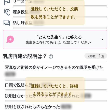
リーダー型
?
登録していただくと、投票
聴き役型
?
数を見ることができます。
話し好き型
?
「どんな先生？」に答える
先生をご存じであれば、投票してください
乳房再建の説明は？
1
写真など術後の姿がイメージできるもので説明を受けた
?
口頭で説明を受けた
?
登録していただくと、詳細
を見ることができます。
説明はなかったがパンフレットを渡された
?
説明も渡されたものもなかった
?