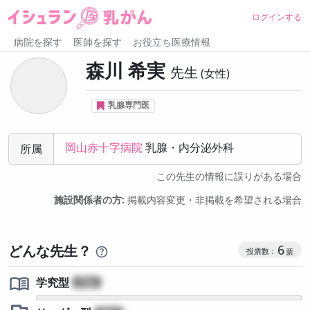
ログインする
病院を探す
医師を探す
お役立ち医療情報
森川 希実
先生
女性
乳腺専門医
岡山赤十字病院
乳腺・内分泌外科
所属
この先生の情報に誤りがある場合
施設関係者の方:
掲載内容変更・非掲載を希望される場合
コミュニケ
どんな先生？
6
学究型
?