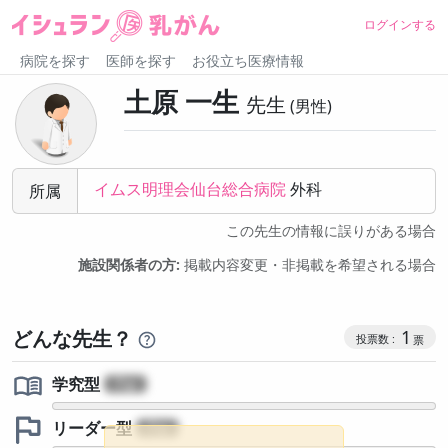
ログインする
病院を探す
医師を探す
お役立ち医療情報
土原 一生
先生
男性
イムス明理会仙台総合病院
外科
所属
この先生の情報に誤りがある場合
施設関係者の方:
掲載内容変更・非掲載を希望される場合
コミュニケ
どんな先生？
1
学究型
?
リーダー型
?