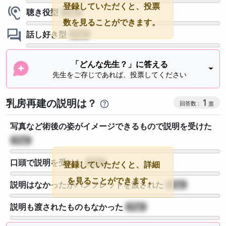
登録していただくと、投票
聴き役型
?
数を見ることができます。
話し好き型
?
「どんな先生？」に答える
先生をご存じであれば、投票してください
乳房再建の説明は？
1
写真など術後の姿がイメージできるもので説明を受けた
?
口頭で説明を受けた
?
登録していただくと、詳細
を見ることができます。
説明はなかったがパンフレットを渡された
?
説明も渡されたものもなかった
?