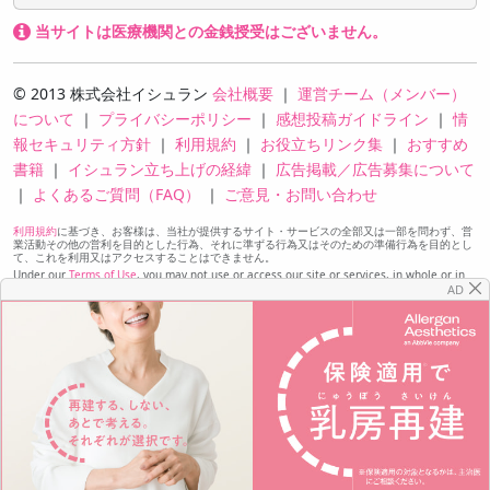
当サイトは医療機関との金銭授受はございません。
© 2013 株式会社イシュラン
会社概要
｜
運営チーム（メンバー）
について
｜
プライバシーポリシー
｜
感想投稿ガイドライン
｜
情
報セキュリティ方針
｜
利用規約
｜
お役立ちリンク集
｜
おすすめ
書籍
｜
イシュラン立ち上げの経緯
｜
広告掲載／広告募集について
｜
よくあるご質問（FAQ）
｜
ご意見・お問い合わせ
利用規約
に基づき、お客様は、当社が提供するサイト・サービスの全部又は一部を問わず、営
業活動その他の営利を目的とした行為、それに準ずる行為又はそのための準備行為を目的とし
て、これを利用又はアクセスすることはできません。
Under our
Terms of Use
, you may not use or access our site or services, in whole or in
part, for the purpose of sales or other commercial activities, comparable activities, or
AD
preparation for any of the foregoing.