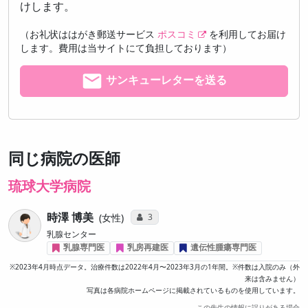
けします。
（お礼状ははがき郵送サービス
ポスコミ
を利用してお届け
します。費用は当サイトにて負担しております）
サンキューレターを送る
同じ病院の医師
琉球大学病院
時澤 博美
コミュニケーション・タイプ投票数
3
女性
乳腺センター
乳腺専門医
乳房再建医
遺伝性腫瘍専門医
※2023年4月時点データ。治療件数は2022年4月〜2023年3月の1年間。※件数は入院のみ（外
来は含みません）
写真は各病院ホームページに掲載されているものを使用しています。
この先生の情報に誤りがある場合