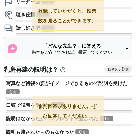
リーダー型
?
登録していただくと、投票
聴き役型
?
数を見ることができます。
話し好き型
?
「どんな先生？」に答える
先生をご存じであれば、投票してください
乳房再建の説明は？
0
写真など術後の姿がイメージできるもので説明を受けた
0
口頭で説明を受けた
0
まだ回答がありません。ぜ
ひ回答してください。
説明はなかったがパンフレットを渡された
0
説明も渡されたものもなかった
0