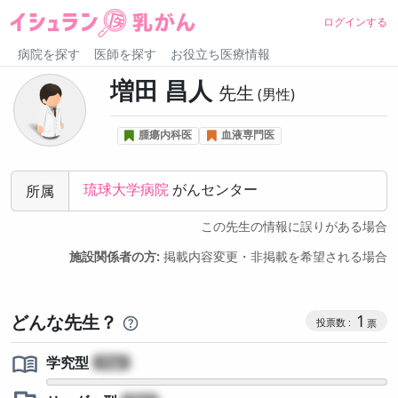
ログインする
病院を探す
医師を探す
お役立ち医療情報
増田 昌人
先生
男性
腫瘍内科医
血液専門医
琉球大学病院
がんセンター
所属
この先生の情報に誤りがある場合
施設関係者の方:
掲載内容変更・非掲載を希望される場合
コミュニケ
どんな先生？
1
学究型
?