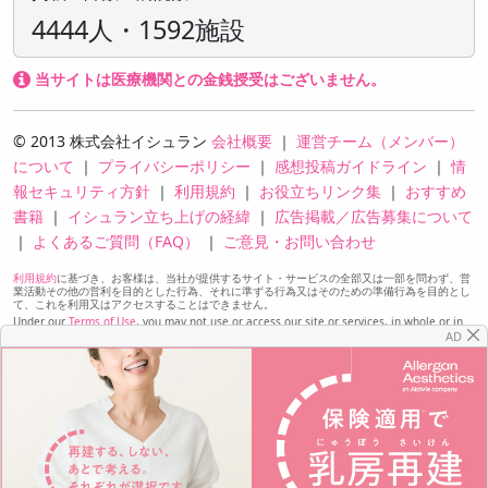
4444人・1592施設
当サイトは医療機関との金銭授受はございません。
© 2013 株式会社イシュラン
会社概要
｜
運営チーム（メンバー）
について
｜
プライバシーポリシー
｜
感想投稿ガイドライン
｜
情
報セキュリティ方針
｜
利用規約
｜
お役立ちリンク集
｜
おすすめ
書籍
｜
イシュラン立ち上げの経緯
｜
広告掲載／広告募集について
｜
よくあるご質問（FAQ）
｜
ご意見・お問い合わせ
利用規約
に基づき、お客様は、当社が提供するサイト・サービスの全部又は一部を問わず、営
業活動その他の営利を目的とした行為、それに準ずる行為又はそのための準備行為を目的とし
て、これを利用又はアクセスすることはできません。
Under our
Terms of Use
, you may not use or access our site or services, in whole or in
part, for the purpose of sales or other commercial activities, comparable activities, or
AD
preparation for any of the foregoing.