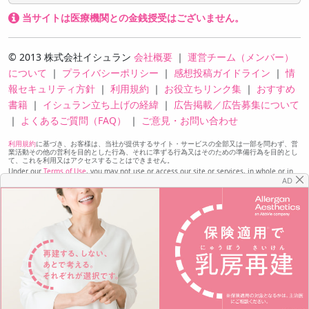
当サイトは医療機関との金銭授受はございません。
© 2013 株式会社イシュラン
会社概要
｜
運営チーム（メンバー）
について
｜
プライバシーポリシー
｜
感想投稿ガイドライン
｜
情
報セキュリティ方針
｜
利用規約
｜
お役立ちリンク集
｜
おすすめ
書籍
｜
イシュラン立ち上げの経緯
｜
広告掲載／広告募集について
｜
よくあるご質問（FAQ）
｜
ご意見・お問い合わせ
利用規約
に基づき、お客様は、当社が提供するサイト・サービスの全部又は一部を問わず、営
業活動その他の営利を目的とした行為、それに準ずる行為又はそのための準備行為を目的とし
て、これを利用又はアクセスすることはできません。
Under our
Terms of Use
, you may not use or access our site or services, in whole or in
part, for the purpose of sales or other commercial activities, comparable activities, or
AD
preparation for any of the foregoing.