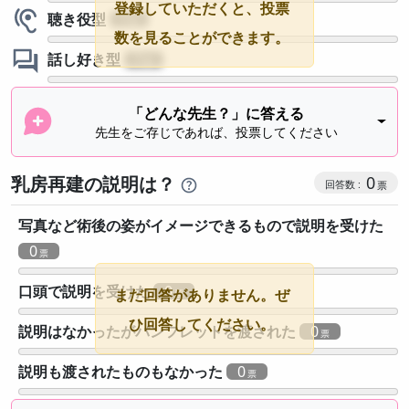
登録していただくと、投票
聴き役型
?
数を見ることができます。
話し好き型
?
「どんな先生？」に答える
先生をご存じであれば、投票してください
乳房再建の説明は？
0
写真など術後の姿がイメージできるもので説明を受けた
0
口頭で説明を受けた
0
まだ回答がありません。ぜ
ひ回答してください。
説明はなかったがパンフレットを渡された
0
説明も渡されたものもなかった
0