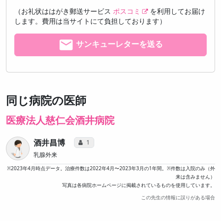
（お礼状ははがき郵送サービス
ポスコミ
を利用してお届け
します。費用は当サイトにて負担しております）
サンキューレターを送る
同じ病院の医師
医療法人慈仁会酒井病院
酒井昌博
コミュニケーション・タイプ投票数
1
乳腺外来
※2023年4月時点データ。治療件数は2022年4月〜2023年3月の1年間。※件数は入院のみ（外
来は含みません）
写真は各病院ホームページに掲載されているものを使用しています。
この先生の情報に誤りがある場合