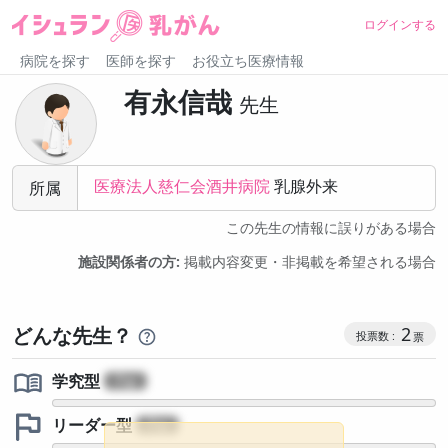
ログインする
病院を探す
医師を探す
お役立ち医療情報
有永信哉
先生
医療法人慈仁会酒井病院
乳腺外来
所属
この先生の情報に誤りがある場合
施設関係者の方:
掲載内容変更・非掲載を希望される場合
コミュニケ
どんな先生？
2
学究型
?
リーダー型
?