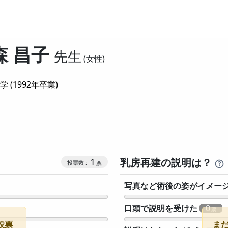
森 昌子
先生
女性
学
(
1992
年卒業)
コミュニケーション・タイプ投票数
1
乳房再建の説明は？
写真など術後の姿がイメー
口頭で説明を受けた
0
投票
ま