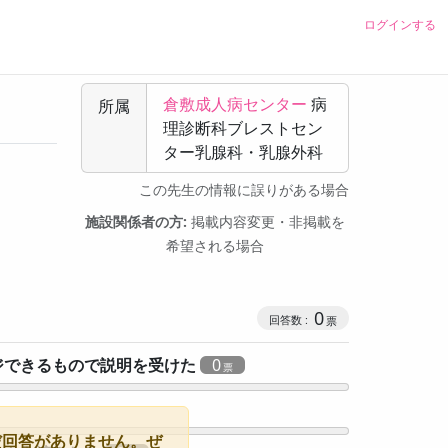
ログインする
倉敷成人病センター
病
所属
理診断科ブレストセン
ター乳腺科・乳腺外科
この先生の情報に誤りがある場合
施設関係者の方:
掲載内容変更・非掲載を
希望される場合
0
ジできるもので説明を受けた
0
だ回答がありません。ぜ