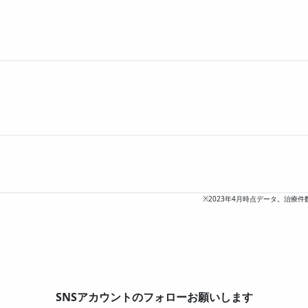
プ投票数
プ投票数
プ投票数
※2023年4月時点データ。治療件
SNSアカウントのフォローお願いします