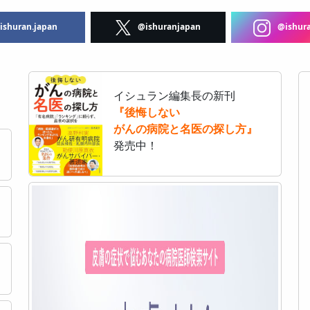
shuran.japan
@ishuranjapan
@ishura
イシュラン編集長の新刊
『後悔しない
がんの病院と名医の探し方』
発売中！