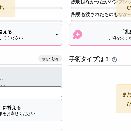
説明はなかったがパンフレ
す。
説明も渡されたものもなか
答える
「乳
してください
手術を受け
感想投稿数
0
手術タイプは？
ん。
さい。
ま
」に答える
想をお寄せください