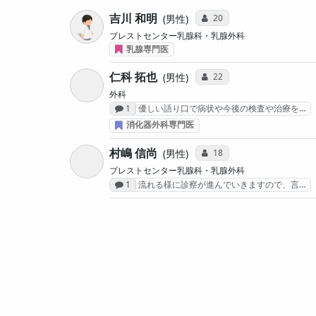
吉川 和明
コミュニケーション・タイ
20
男性
ブレストセンター乳腺科・乳腺外科
乳腺専門医
仁科 拓也
コミュニケーション・タイ
22
男性
外科
感想投稿数
1
優しい語り口で病状や今後の検査や治療を…
消化器外科専門医
村嶋 信尚
コミュニケーション・タイ
18
男性
ブレストセンター乳腺科・乳腺外科
感想投稿数
1
流れる様に診察が進んでいきますので、言…